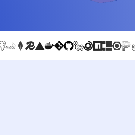
na backendzie, bazy PostgreSQL, MySQL i MongoDB, GraphQL, CI/