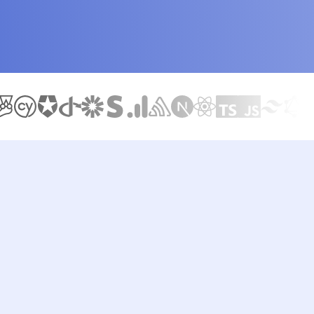
CD na Vercel i GitHub Actions, testy Jest i Cypress, integrac