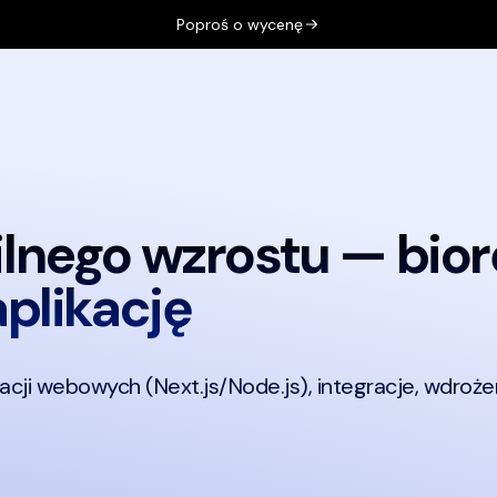
Poproś o wycenę
, opinie oraz kontakt. Przełącznik języka: polski i angielski.
ilnego wzrostu —
bior
aplikację
acji webowych (Next.js/Node.js), integracje, wdrożeni
 aplikacji webowych, Next.js i Node.js, integracje płatności 