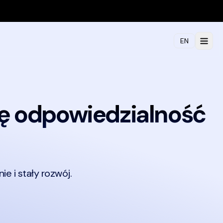
EN
ę odpowiedzialność
e i stały rozwój.
i logowania, e-commerce, CI/CD, testy end-to-end, Core Web Vi