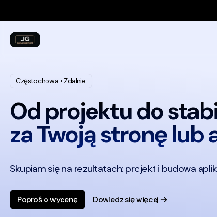
Pomiń nawigację
Nawigacja: portfolio, stack technologiczny, etapy współpracy
Częstochowa • Zdalnie
Od projektu do stab
za Twoją stronę lub 
Skupiam się na rezultatach: projekt i budowa aplik
Usługi: projektowanie i tworzenie stron internetowych oraz
Poproś o wycenę
Dowiedz się więcej