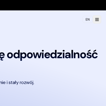
EN
ę odpowiedzialność
e i stały rozwój.
i logowania, e-commerce, CI/CD, testy end-to-end, Core Web Vi