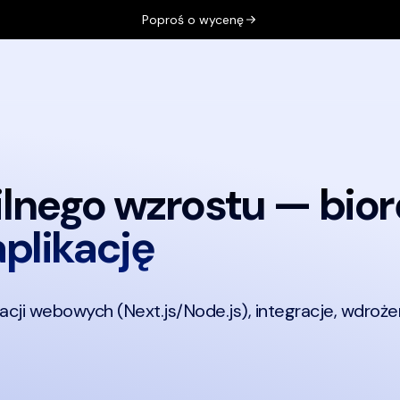
Poproś o wycenę
, opinie oraz kontakt. Przełącznik języka: polski i angielski.
ilnego wzrostu —
bior
aplikację
acji webowych (Next.js/Node.js), integracje, wdrożeni
 aplikacji webowych, Next.js i Node.js, integracje płatności 