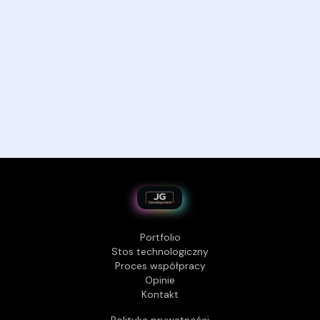
ie współpracy
że zakończyć współpracę ze skutkiem na koniec bieżącego o
Rozliczenie za prace wykonane do dnia zakończenia.
Portfolio
Stos technologiczny
Proces współpracy
Opinie
Kontakt