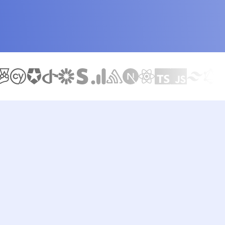
CD na Vercel i GitHub Actions, testy Jest i Cypress, integrac