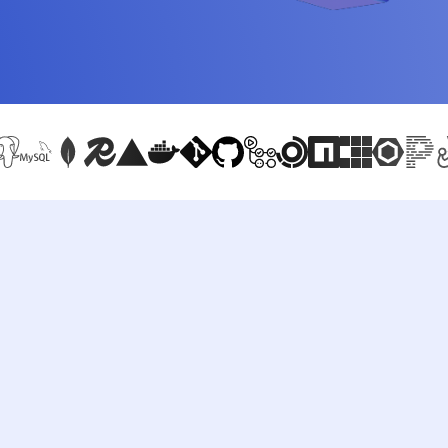
na backendzie, bazy PostgreSQL, MySQL i MongoDB, GraphQL, CI/