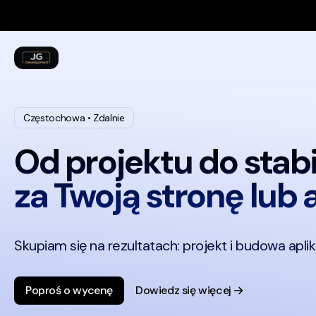
Pomiń nawigację
Nawigacja: portfolio, stack technologiczny, etapy współpracy
Częstochowa • Zdalnie
Od projektu do stab
za Twoją stronę lub 
Skupiam się na rezultatach: projekt i budowa aplik
Usługi: projektowanie i tworzenie stron internetowych oraz
Poproś o wycenę
Dowiedz się więcej